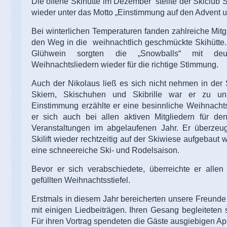
Die offene Skihütte im Dezember stellte der Skiclub 
wieder unter das Motto „Einstimmung auf den Advent u
Bei winterlichen Temperaturen fanden zahlreiche Mit
den Weg in die weihnachtlich geschmückte Skihütte. 
Glühwein sorgten die „Snowballs“ mit deut
Weihnachtsliedern wieder für die richtige Stimmung.
Auch der Nikolaus ließ es sich nicht nehmen in der 
Skiern, Skischuhen und Skibrille war er zu uns
Einstimmung erzählte er eine besinnliche Weihnachts
er sich auch bei allen aktiven Mitgliedern für de
Veranstaltungen im abgelaufenen Jahr. Er überzeu
Skilift wieder rechtzeitig auf der Skiwiese aufgebau
eine schneereiche Ski- und Rodelsaison.
Bevor er sich verabschiedete, überreichte er alle
gefüllten Weihnachtsstiefel.
Erstmals in diesem Jahr bereicherten unsere Freunde
mit einigen Liedbeiträgen. Ihren Gesang begleiteten s
Für ihren Vortrag spendeten die Gäste ausgiebigen Ap